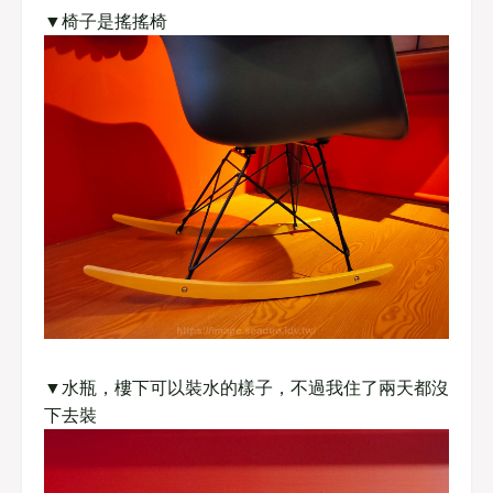
▼椅子是搖搖椅
▼水瓶，樓下可以裝水的樣子，不過我住了兩天都沒
下去裝