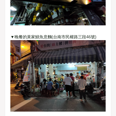
▼晚餐的黃家鱔魚意麵(台南市民權路三段46號)