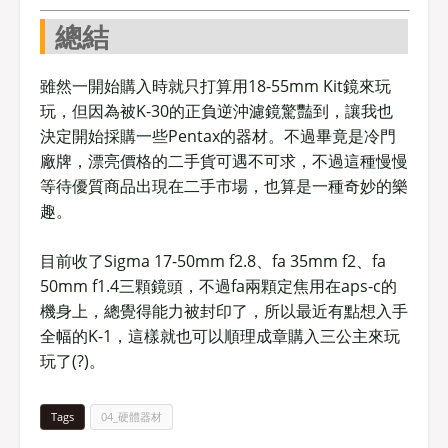
總結
雖然一開始購入時就只打算用18-55mm Kit鏡來玩
玩，但因為被K-30的正負逆沖濾鏡驚豔到，讓我也
決定開始採購一些Pentax的器材。不過畢竟是冷門
廠牌，漂亮價格的二手貨可遇不可求，不過這種慢慢
等待優質商品出現在二手市場，也算是一種奇妙的樂
趣。
目前收了Sigma 17-50mm f2.8、fa 35mm f2、fa
50mm f1.4三顆鏡頭，不過fa兩顆定焦用在aps-c的
機身上，總覺得能力被封印了，所以最近有點想入手
全幅的K-1，這樣就也可以順理成章購入三公主來玩
玩了(?)。
Tags
04_硬體器材