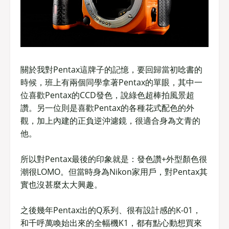
關於我對Pentax這牌子的記憶，要回歸當初唸書的
時候，班上有兩個同學拿著Pentax的單眼，其中一
位喜歡Pentax的CCD發色，說綠色超棒拍風景超
讚。另一位則是喜歡Pentax的各種花式配色的外
觀，加上內建的正負逆沖濾鏡，很適合身為文青的
他。
所以對Pentax最後的印象就是：發色讚+外型顏色很
潮很LOMO。但當時身為Nikon家用戶，對Pentax其
實也沒甚麼太大興趣。
之後幾年Pentax出的Q系列、很有設計感的K-01，
和千呼萬喚始出來的全幅機K1，都有點心動想買來