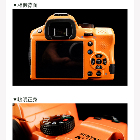
▼相機背面
▼驗明正身