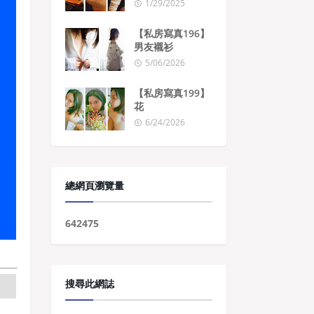
1/29/2025
【私房寫真196】
男友襯衫
5/06/2026
【私房寫真199】
花
6/24/2026
總網頁瀏覽量
6
4
2
4
7
5
搜尋此網誌