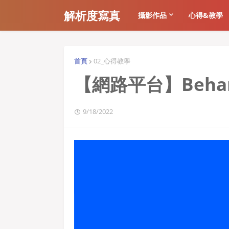
解析度寫真
攝影作品
心得&教學
首頁
02_心得教學
【網路平台】Beha
9/18/2022