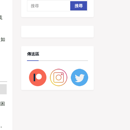
或
（如
傳送區
很困
格。