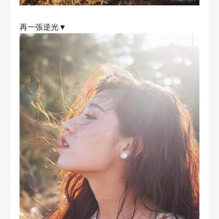
再一張逆光▼