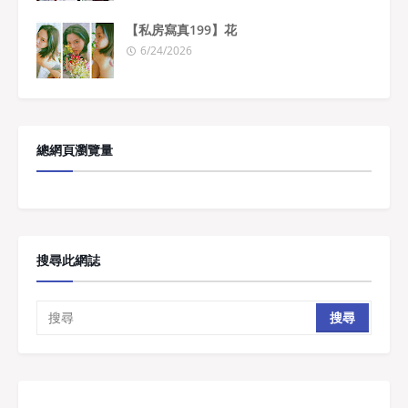
【私房寫真199】花
6/24/2026
總網頁瀏覽量
搜尋此網誌