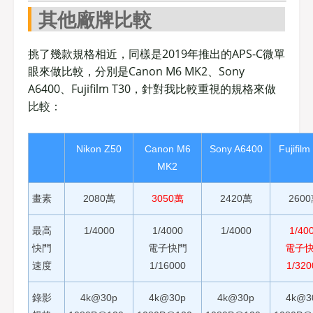
其他廠牌比較
挑了幾款規格相近，同樣是2019年推出的APS-C微單
眼來做比較，分別是Canon M6 MK2、Sony
A6400、Fujifilm T30，針對我比較重視的規格來做
比較：
Nikon Z50
Canon M6
Sony A6400
Fujifilm
MK2
畫素
2080萬
3050萬
2420萬
260
最高
1/4000
1/4000
1/4000
1/40
快門
電子快門
電子
速度
1/16000
1/320
錄影
4k@30p
4k@30p
4k@30p
4k@3