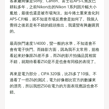
各家廠商像是Sony、Canon、富士在APS-C無反已
耕耘多年，之前Nikon出的Nikon 1系列因片幅大小
尷尬，最後也還是被市場淘汰。如今捲土重來進化到
APS-C片幅，就不知道市場反應會是如何了。我個人
覺得之後若是有不錯的鏡頭推出，我還蠻有興趣購買
的。
最高快門速度1/4000，蠻一般的水準，不知道會不
會有電子快門。而錄影方面，因為我不太常用，規格
看起來好像跟Z6差不多，而Z6的影片拍攝品質相當
不錯，就期待看看Z50是不是也會有同樣的表現了。
再來是電力部分，CIPA 320張，比Z6多了10張。不
過看了一些Z6的測試，電力好像都比官方的數據來
的漂亮，所以我想Z50在電力的方面表現應該也會不
錯。