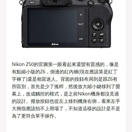
Nikon Z50的官圖第一眼看起來還蠻有質感的，像是
有點縮小版的Z6，側邊的紅內褲(現在應該算是紅丁
字褲了)還是相當迷人。背面的按鈕布局則是跟Z6有
所區別，首先是少了搖桿，然後放大縮小鍵移到了螢
幕上，改成觸控的模式，是之前Nikon機身都沒見過
的設計。撥放按鈕也從左上移到機身右側，看來左手
大拇指應該拍不上用場了，不知道這樣的設計是不是
為了更符合單手操作。