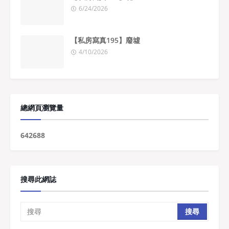
6/24/2026
【私房寫真195】廢墟
4/10/2026
總網頁瀏覽量
6
4
2
6
8
8
搜尋此網誌