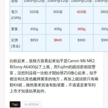
規格
1080P@120p
1080P@120p
1080P@120p
1080P@
電力
320張
305張
410張
380
(CIPA)
重量
450g
408g
403g
383
定價
$859
$849
$900
$90
(美金)
比較起來，規格方面看起來似乎是Canon M6 MK2
和Sony A6400佔了上風，而Fujilm的鏡頭群相當豐
富，沒想到這樣一比較才開始替Z50擔心起來，似乎
都沒有比其他廠牌厲害的地方，再加上鏡頭群只有兩
顆Kit鏡，雖然看來前途有點堪憂，不過還是要等到
上市才知道結果如何。
Tags
04_硬體器材