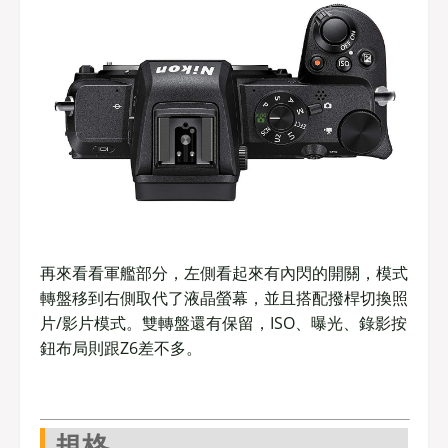
再來看看軍艦部分，左側看起來有內閃的開關，模式
轉盤移到右側取代了液晶螢幕，並且搭配撥桿切換照
片/影片模式。雙轉盤還有保留，ISO、曝光、錄影按
鈕布局則跟Z6差不多。
規格