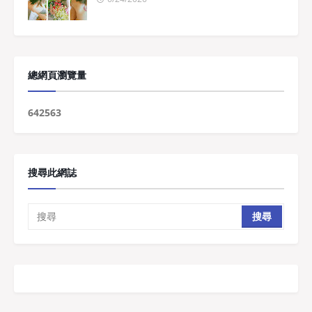
總網頁瀏覽量
6
4
2
5
6
3
搜尋此網誌